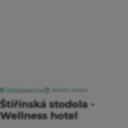
dobíjecí stanice
Středočeský kraj
Štiřínská stodola -
Wellness hotel