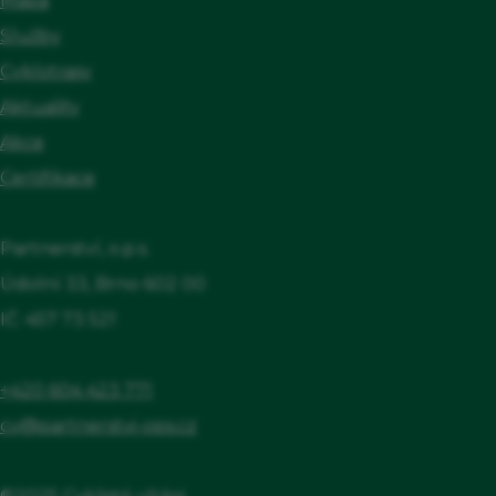
Mapa
Služby
Cyklotrasy
Aktuality
Akce
Certifikace
Partnerství, o.p.s.
Údolní 33, Brno 602 00
IČ: 457 73 521
+420 604 423 771
cv@partnerstvi-ops.cz