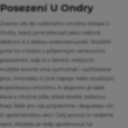
Posezení U Ondry
Zveme vás do rodinného vinného sklepa U
Ondry, který jsme převzali jako rodinné
dědictví a s láskou zrekonstruovali. Rozšířili
jsme ho o bistro s příjemným venkovním
posezením, kde si v letních měsících
můžete kromě vína vychutnat i vychlazené
pivo, limonádu či jiné nápoje nebo osvěžující
kopečkovou zmrzlinu. K dispozici je také
káva a chutná jídla, která skvěle zaženou
hlad. Rádi pro vás připravíme i degustaci vín
či společenskou akci. Celý provoz si vedeme
sami. Můžete se tedy spolehnout na