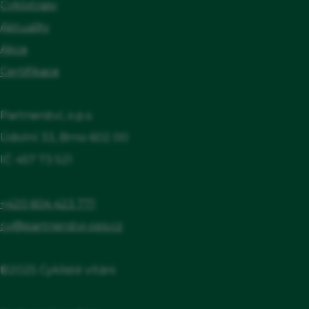
Cyklotrasy
Aktuality
Akce
Certifikace
Partnerství, o.p.s.
Údolní 33, Brno 602 00
IČ: 457 73 521
+420 604 423 771
cv@partnerstvi-ops.cz
©2025 Cyklisté vítáni