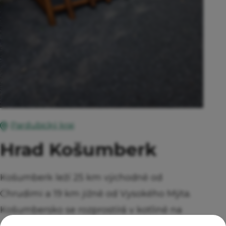
Pardubický kraj
Hrad Košumberk
Košumberk leží 25 km východně od
Chrudimi a 19 km jižně od Vysokého Mýta.
Košumbersko se rozprostírá v kotlině na