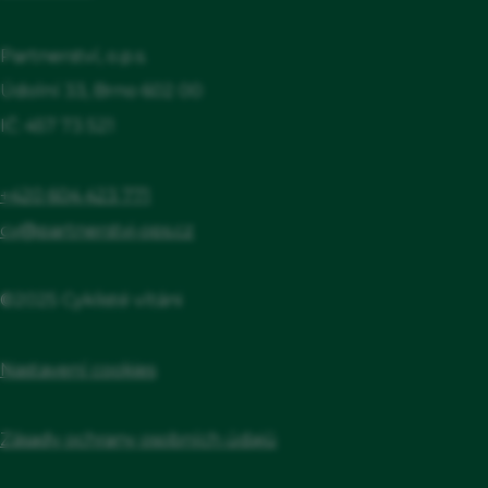
Partnerství, o.p.s.
Údolní 33, Brno 602 00
IČ: 457 73 521
+420 604 423 771
cv@partnerstvi-ops.cz
©2025 Cyklisté vítáni
Nastavení cookies
Zásady ochrany osobních údajů