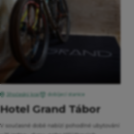
dobíjecí stanice
Jihočeský kraj
Hotel Grand Tábor
V současné době nabízí pohodlné ubytování